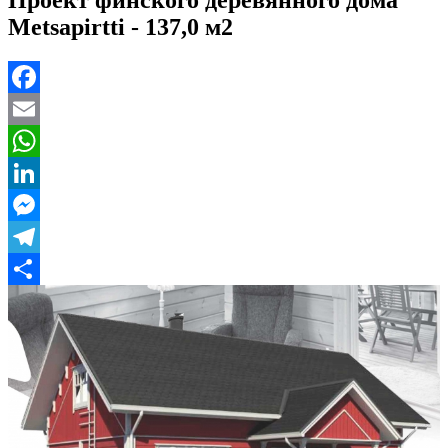
Metsapirtti -
137,0 м2
Facebook
Email
WhatsApp
LinkedIn
Messenger
Telegram
Отправить