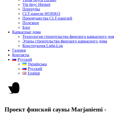
Vip брус Hirsiset
Перерубы
CLT-панели HOISKO
Преимущества CLT-панелей
Полезное
Блог
Каркасные дома
Технология строительства финского каркасного до
Этапы строительства финского каркасного дома
Конструкция Light-Log
Галерея
Контакты
Русский
Українська
Русский
English
Проект финской сауны Marjaniemi -