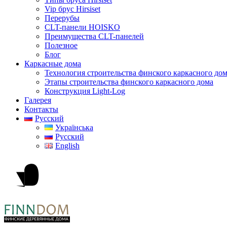
Vip брус Hirsiset
Перерубы
CLT-панели HOISKO
Преимущества CLT-панелей
Полезное
Блог
Каркасные дома
Технология строительства финского каркасного до
Этапы строительства финского каркасного дома
Конструкция Light-Log
Галерея
Контакты
Русский
Українська
Русский
English