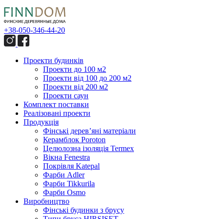
+38-050-346-44-20
Проекти будинків
Проекти до 100 м2
Проекти від 100 до 200 м2
Проекти від 200 м2
Проекти саун
Комплект поставки
Реалізовані проекти
Продукція
Фінські дерев’яні матеріали
Керамблок Poroton
Целюлозна ізоляція Termex
Вікна Fenestra
Покрівля Katepal
Фарби Adler
Фарби Tikkurila
Фарби Osmo
Виробництво
Фінські будинки з брусу
Типи бруса HIRSISET