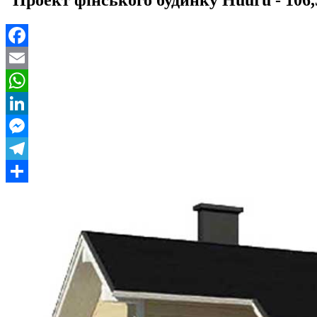
Facebook
Email
WhatsApp
LinkedIn
Messenger
Telegram
Share