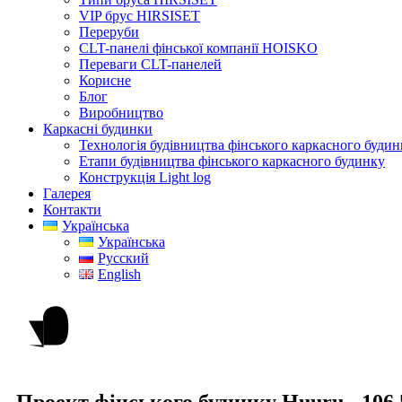
VIP брус HIRSISET
Переруби
CLT-панелі фінської компанії HOISKO
Переваги CLT-панелей
Корисне
Блог
Виробництво
Каркасні будинки
Технологія будівництва фінського каркасного будин
Етапи будівництва фінського каркасного будинку
Конструкція Light log
Галерея
Контакти
Українська
Українська
Русский
English
Проект фінського будинку Huuru -
106,